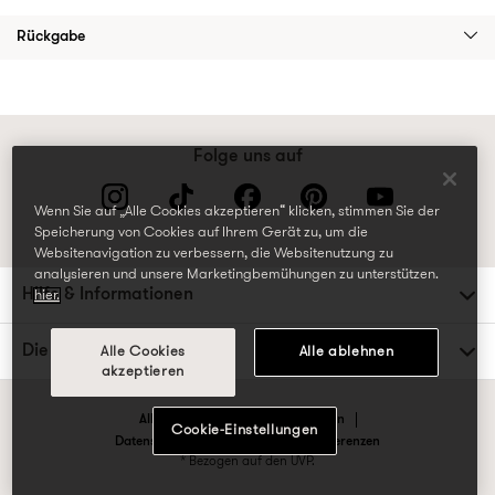
Rückgabe
Folge uns auf
Wenn Sie auf „Alle Cookies akzeptieren“ klicken, stimmen Sie der
Speicherung von Cookies auf Ihrem Gerät zu, um die
Websitenavigation zu verbessern, die Websitenutzung zu
analysieren und unsere Marketingbemühungen zu unterstützen.
Hilfe & Informationen
hier.
Die TK Maxx Familie
Alle Cookies
Alle ablehnen
akzeptieren
Allgemeine Geschäftsbedingungen
Cookie-Einstellungen
Datenschutzrichtlinien & Cookie-Präferenzen
* Bezogen auf den UVP.