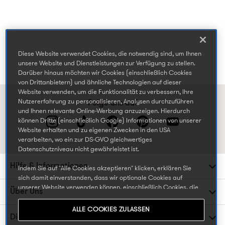
Diese Website verwendet Cookies, die notwendig sind, um Ihnen
unsere Website und Dienstleistungen zur Verfügung zu stellen.
Darüber hinaus möchten wir Cookies (einschließlich Cookies
von Drittanbietern) und ähnliche Technologien auf dieser
Website verwenden, um die Funktionalität zu verbessern, Ihre
Nutzererfahrung zu personalisieren, Analysen durchzuführen
Folge uns auf
und Ihnen relevante Online-Werbung anzuzeigen. Hierdurch
können Dritte (einschließlich Google) Informationen von unserer
Website erhalten und zu eigenen Zwecken in den USA
verarbeiten, wo ein zur DS-GVO gleichwertiges
Datenschutzniveau nicht gewährleistet ist.
Hilfe & Informationen
Indem Sie auf "Alle Cookies akzeptieren" klicken, erklären Sie
sich damit einverstanden, dass wir optionale Cookies auf
unserer Website verwenden können, einschließlich Cookies, die
Über Uns
von Dritten gesetzt werden, die Ihre Daten in den USA
weiterverarbeiten oder speichern können, und Ihre persönlichen
ALLE COOKIES ZULASSEN
Daten für die oben beschriebenen Zwecke verarbeiten. Sie
Die TK Maxx Familie