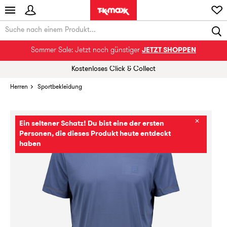
Sommer Sale: Jetzt noch günstiger
JETZT SHOPPEN
Kostenloses Click & Collect
Herren
Sportbekleidung
✕
Ein seltener Schatz! Du bist eine der ersten
Personen, die dieses Produkt heute entdeckt
haben