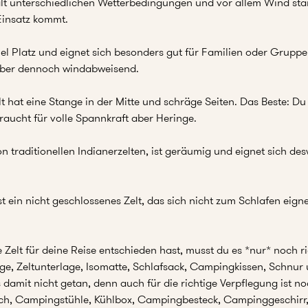
t unterschiedlichen Wetterbedingungen und vor allem Wind sta
Einsatz kommt.
viel Platz und eignet sich besonders gut für Familien oder Gruppen
aber dennoch windabweisend.
t hat eine Stange in der Mitte und schräge Seiten. Das Beste: Du
braucht für volle Spannkraft aber Heringe.
 von traditionellen Indianerzelten, ist geräumig und eignet sich d
ist ein nicht geschlossenes Zelt, das sich nicht zum Schlafen eign
Zelt für deine Reise entschieden hast, musst du es *nur* noch ri
inge, Zeltunterlage, Isomatte, Schlafsack, Campingkissen, Schnu
s damit nicht getan, denn auch für die richtige Verpflegung ist
ch, Campingstühle, Kühlbox, Campingbesteck, Campinggeschirr,