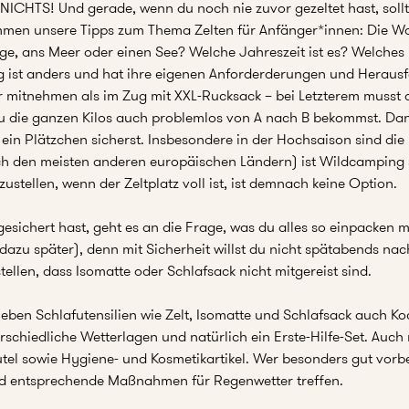
 NICHTS! Und gerade, wenn du noch nie zuvor gezeltet hast, sollt
en unsere Tipps zum Thema Zelten für Anfänger*innen: Die Wahl 
erge, ans Meer oder einen See? Welche Jahreszeit ist es? Welches
ist anders und hat ihre eigenen Anforderderungen und Heraus
hr mitnehmen als im Zug mit XXL-Rucksack – bei Letzterem musst 
 die ganzen Kilos auch problemlos von A nach B bekommst. Dann 
in Plätzchen sicherst. Insbesondere in der Hochsaison sind die
 den meisten anderen europäischen Ländern) ist Wildcamping str
stellen, wenn der Zeltplatz voll ist, ist demnach keine Option.
sichert hast, geht es an die Frage, was du alles so einpacken mu
dazu später), denn mit Sicherheit willst du nicht spätabends nac
len, dass Isomatte oder Schlafsack nicht mitgereist sind.
en Schlafutensilien wie Zelt, Isomatte und Schlafsack auch Ko
schiedliche Wetterlagen und natürlich ein Erste-Hilfe-Set. Auch
l sowie Hygiene- und Kosmetikartikel. Wer besonders gut vorber
nd entsprechende Maßnahmen für Regenwetter treffen.