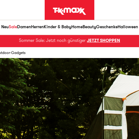
Neu
Sale
Damen
Herren
Kinder & Baby
Home
Beauty
Geschenke
Halloween
Sommer Sale: Jetzt noch günstiger
JETZT SHOPPEN
utdoor-Gadgets