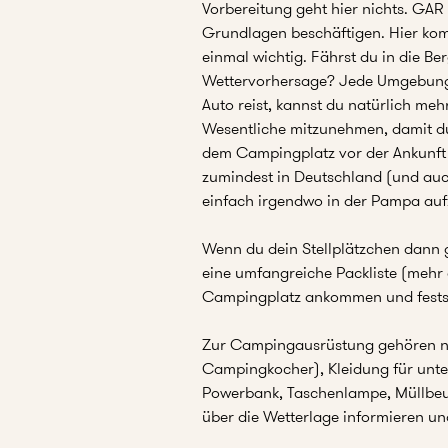
Vorbereitung geht hier nichts. GAR
Grundlagen beschäftigen. Hier komm
einmal wichtig. Fährst du in die B
Wettervorhersage? Jede Umgebung 
Auto reist, kannst du natürlich me
Wesentliche mitzunehmen, damit du
dem Campingplatz vor der Ankunft e
zumindest in Deutschland (und auch
einfach irgendwo in der Pampa aufzu
Wenn du dein Stellplätzchen dann ge
eine umfangreiche Packliste (mehr 
Campingplatz ankommen und feststel
Zur Campingausrüstung gehören neb
Campingkocher), Kleidung für unter
Powerbank, Taschenlampe, Müllbeute
über die Wetterlage informieren u