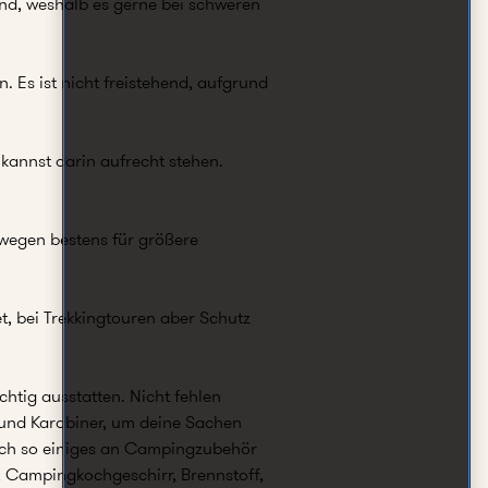
nd, weshalb es gerne bei schweren
. Es ist nicht freistehend, aufgrund
 kannst darin aufrecht stehen.
eswegen bestens für größere
et, bei Trekkingtouren aber Schutz
chtig ausstatten. Nicht fehlen
r und Karabiner, um deine Sachen
 noch so einiges an Campingzubehör
 Campingkochgeschirr, Brennstoff,