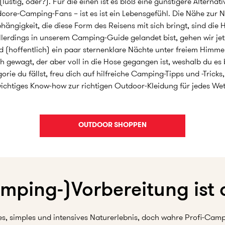
ustig, oder?). Für die einen ist es bloß eine günstigere Altern
dcore-Camping-Fans – ist es ist ein Lebensgefühl. Die Nähe zur Na
hängigkeit, die diese Form des Reisens mit sich bringt, sind di
llerdings in unserem Camping-Guide gelandet bist, gehen wir je
d (hoffentlich) ein paar sternenklare Nächte unter freiem Himmel 
 gewagt, der aber voll in die Hose gegangen ist, weshalb du es 
orie du fällst, freu dich auf hilfreiche Camping-Tipps und -Tricks
ichtiges Know-how zur richtigen Outdoor-Kleidung für jedes Wet
OUTDOOR SHOPPEN
mping-)Vorbereitung ist a
ies, simples und intensives Naturerlebnis, doch wahre Profi-Cam