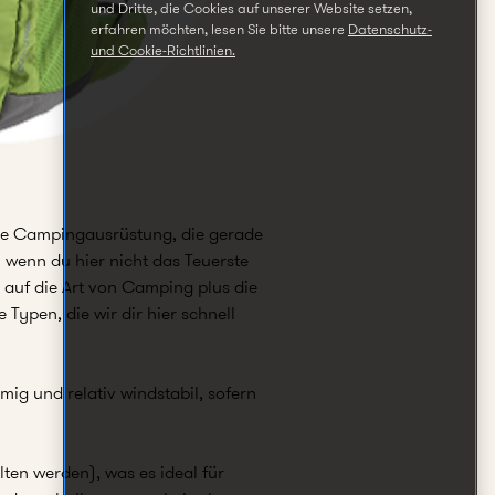
und Dritte, die Cookies auf unserer Website setzen,
erfahren möchten, lesen Sie bitte unsere
Datenschutz-
und Cookie-Richtlinien.
 die Campingausrüstung, die gerade
 wenn du hier nicht das Teuerste
 auf die Art von Camping plus die
 Typen, die wir dir hier schnell
mig und relativ windstabil, sofern
lten werden), was es ideal für