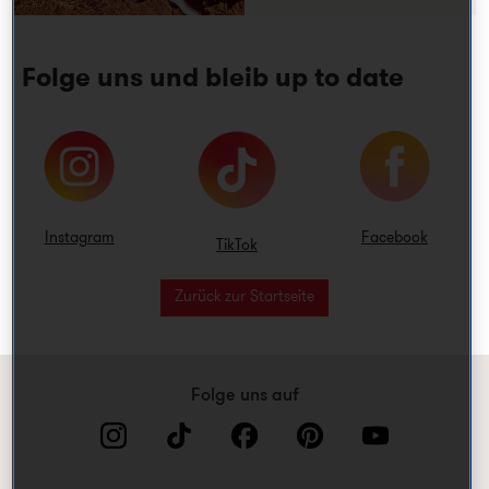
Folge uns und bleib up to date
Instagram
Facebook
TikTok
Zurück zur Startseite
Folge uns auf