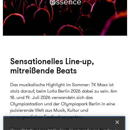
Sensationelles Line-up,
mitreißende Beats
Das musikalische Highlight im Sommer: TK Maxx ist
stolz darauf, beim Lolla Berlin 2026 dabei zu sein. Am
18. und 19. Juli 2026 verwandeln sich das
Olympiastadion und der Olympiapark Berlin in eine
pulsierende Welt aus Musik, Kultur und
unvergesslichen Festivalmomenten.
Erlebe mit uns zwei Tage voller elektrisierender Live-