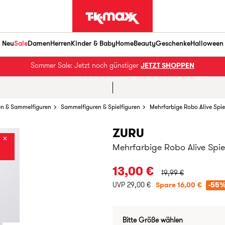
Neu
Sale
Damen
Herren
Kinder & Baby
Home
Beauty
Geschenke
Halloween
Sommer Sale: Jetzt noch günstiger
JETZT SHOPPEN
n & Sammelfiguren
Sammelfiguren & Spielfiguren
Mehrfarbige Robo Alive Spie
ZURU
✕
Mehrfarbige Robo Alive Spie
URSPRÜNGLICHER PR
13,00 €
19,99 €
UVP 29,00 €
Spare 16,00 €
-55
Bitte Größe wählen