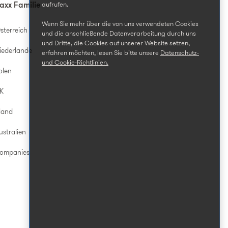
aufrufen.
axx Familie
Wenn Sie mehr über die von uns verwendeten Cookies
sterreich
und die anschließende Datenverarbeitung durch uns
und Dritte, die Cookies auf unserer Website setzen,
iederlande
erfahren möchten, lesen Sie bitte unsere
Datenschutz-
und Cookie-Richtlinien.
olen
UK
land
ustralien
Companies