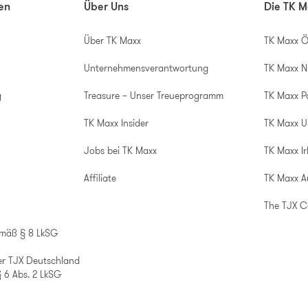
nen
Über Uns
Die TK M
Über TK Maxx
TK Maxx Ö
Unternehmensverantwortung
TK Maxx N
g
Treasure – Unser Treueprogramm
TK Maxx P
TK Maxx Insider
TK Maxx 
Jobs bei TK Maxx
TK Maxx Ir
Affiliate
TK Maxx A
The TJX 
emäß § 8 LkSG
er TJX Deutschland
 6 Abs. 2 LkSG