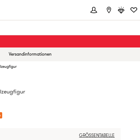
Versandinformationen
lzeugfigur
lzeugfigur
EIS:
%
GRÖSSENTABELLE