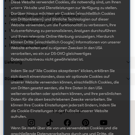
Kurze Ärmel
Diese Website verwendet Cookies, die notwendig sind, um Ihnen
V-Ausschnitt
unsere Website und Dienstleistungen zur Verfügung zu stellen.
Darüber hinaus möchten wir Cookies (einschließlich Cookies
Aufdruck der Zahl 13 auf der Rückseite
von Drittanbietern) und ähnliche Technologien auf dieser
Gesticktes Element auf der Vorderseite
Website verwenden, um die Funktionalität zu verbessern, Ihre
Weich
Nutzererfahrung zu personalisieren, Analysen durchzuführen
und Ihnen relevante Online-Werbung anzuzeigen. Hierdurch
100% Polyester
können Dritte (einschließlich Google) Informationen von unserer
Maschinenwaschbar
Website erhalten und zu eigenen Zwecken in den USA
verarbeiten, wo ein zur DS-GVO gleichwertiges
Datenschutzniveau nicht gewährleistet ist.
Lieferung
Indem Sie auf "Alle Cookies akzeptieren" klicken, erklären Sie
sich damit einverstanden, dass wir optionale Cookies auf
Rückgabe
unserer Website verwenden können, einschließlich Cookies, die
von Dritten gesetzt werden, die Ihre Daten in den USA
weiterverarbeiten oder speichern können, und Ihre persönlichen
Daten für die oben beschriebenen Zwecke verarbeiten. Sie
können Ihre Cookie-Einstellungen jederzeit ändern, indem Sie
die Cookie-Einstellungen in der Fußzeile unserer Website
Folge uns auf
aufrufen.
Wenn Sie mehr über die von uns verwendeten Cookies und die
anschließende Datenverarbeitung durch uns und Dritte, die