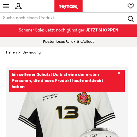
Sommer Sale: Jetzt noch günstiger
JETZT SHOPPEN
Kostenloses Click & Collect
Herren
Bekleidung
✕
Ein seltener Schatz! Du bist eine der ersten
Personen, die dieses Produkt heute entdeckt
haben