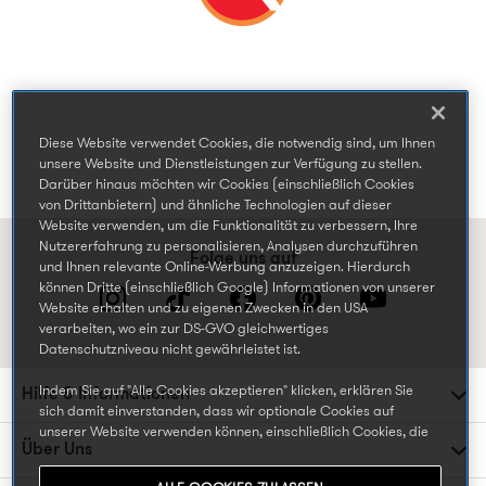
Diese Website verwendet Cookies, die notwendig sind, um Ihnen
unsere Website und Dienstleistungen zur Verfügung zu stellen.
Darüber hinaus möchten wir Cookies (einschließlich Cookies
von Drittanbietern) und ähnliche Technologien auf dieser
Website verwenden, um die Funktionalität zu verbessern, Ihre
Nutzererfahrung zu personalisieren, Analysen durchzuführen
Folge uns auf
und Ihnen relevante Online-Werbung anzuzeigen. Hierdurch
können Dritte (einschließlich Google) Informationen von unserer
Website erhalten und zu eigenen Zwecken in den USA
verarbeiten, wo ein zur DS-GVO gleichwertiges
Datenschutzniveau nicht gewährleistet ist.
Indem Sie auf "Alle Cookies akzeptieren" klicken, erklären Sie
Hilfe & Informationen
sich damit einverstanden, dass wir optionale Cookies auf
unserer Website verwenden können, einschließlich Cookies, die
Über Uns
von Dritten gesetzt werden, die Ihre Daten in den USA
weiterverarbeiten oder speichern können, und Ihre persönlichen