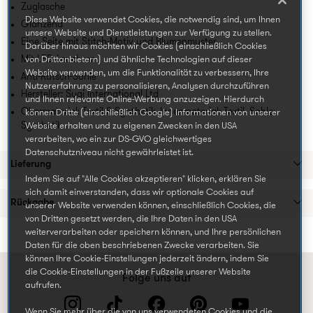
Zuglasche
Diese Website verwendet Cookies, die notwendig sind, um Ihnen
Glänzend
unsere Website und Dienstleistungen zur Verfügung zu stellen.
Eine Seite mit Stitch-Motiv und Blumenmuster
Darüber hinaus möchten wir Cookies (einschließlich Cookies
Mit LED-Leuchten
von Drittanbietern) und ähnliche Technologien auf dieser
Website verwenden, um die Funktionalität zu verbessern, Ihre
Anti-Rutsch-Sohle
Nutzererfahrung zu personalisieren, Analysen durchzuführen
Hersteller: Sugi International Ltd
und Ihnen relevante Online-Werbung anzuzeigen. Hierdurch
Obermaterial: Textil & Synthetik. Innenmaterial: Textil. Sohle:
können Dritte (einschließlich Google) Informationen von unserer
Synthetik
Website erhalten und zu eigenen Zwecken in den USA
verarbeiten, wo ein zur DS-GVO gleichwertiges
Datenschutzniveau nicht gewährleistet ist.
Lieferung
Indem Sie auf "Alle Cookies akzeptieren" klicken, erklären Sie
sich damit einverstanden, dass wir optionale Cookies auf
Rückgabe
unserer Website verwenden können, einschließlich Cookies, die
von Dritten gesetzt werden, die Ihre Daten in den USA
weiterverarbeiten oder speichern können, und Ihre persönlichen
Daten für die oben beschriebenen Zwecke verarbeiten. Sie
können Ihre Cookie-Einstellungen jederzeit ändern, indem Sie
die Cookie-Einstellungen in der Fußzeile unserer Website
Folge uns auf
aufrufen.
Wenn Sie mehr über die von uns verwendeten Cookies und die