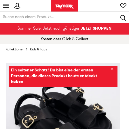
Sommer Sale: Jetzt noch günstiger
JETZT SHOPPEN
Kostenloses Click & Collect
Kollektionen
Kids & Toys
✕
Ein seltener Schatz! Du bist eine der ersten
Personen, die dieses Produkt heute entdeckt
haben