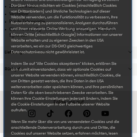
Darüber hinaus möchten wir Cookies (einschließlich Cookies
Zwei Schnallen
von Drittanbietern) und ähnliche Technologien auf dieser
Verstellbar
Website verwenden, um die Funktionalität zu verbessern, Ihre
Runde Zehenpartie
Nutzererfahrung zu personalisieren, Analysen durchzuführen
und Ihnen relevante Online-Werbung anzuzeigen. Hierdurch
Obermaterial: Synthetik. Innenmaterial: Synthetik. Sohle:
können Dritte (einschließlich Google) Informationen von unserer
Synthetik
Website erhalten und zu eigenen Zwecken in den USA
verarbeiten, wo ein zur DS-GVO gleichwertiges
Lieferung
Datenschutzniveau nicht gewährleistet ist.
Indem Sie auf "Alle Cookies akzeptieren" klicken, erklären Sie
Rückgabe
sich damit einverstanden, dass wir optionale Cookies auf
unserer Website verwenden können, einschließlich Cookies, die
von Dritten gesetzt werden, die Ihre Daten in den USA
weiterverarbeiten oder speichern können, und Ihre persönlichen
Daten für die oben beschriebenen Zwecke verarbeiten. Sie
können Ihre Cookie-Einstellungen jederzeit ändern, indem Sie
Folge uns auf
die Cookie-Einstellungen in der Fußzeile unserer Website
aufrufen.
Wenn Sie mehr über die von uns verwendeten Cookies und die
anschließende Datenverarbeitung durch uns und Dritte, die
Cookies auf unserer Website setzen, erfahren möchten, lesen