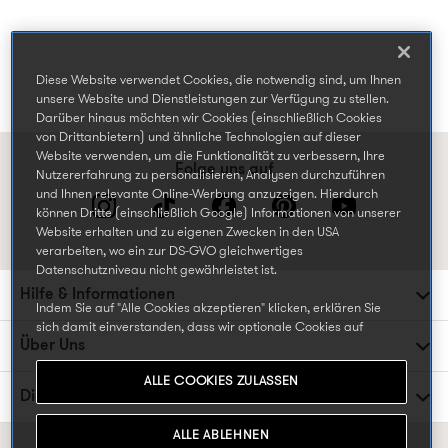
Diese Website verwendet Cookies, die notwendig sind, um Ihnen
unsere Website und Dienstleistungen zur Verfügung zu stellen.
Darüber hinaus möchten wir Cookies (einschließlich Cookies
von Drittanbietern) und ähnliche Technologien auf dieser
Website verwenden, um die Funktionalität zu verbessern, Ihre
Folge uns auf
Nutzererfahrung zu personalisieren, Analysen durchzuführen
und Ihnen relevante Online-Werbung anzuzeigen. Hierdurch
können Dritte (einschließlich Google) Informationen von unserer
Website erhalten und zu eigenen Zwecken in den USA
verarbeiten, wo ein zur DS-GVO gleichwertiges
Datenschutzniveau nicht gewährleistet ist.
Hilfe & Informationen
Indem Sie auf "Alle Cookies akzeptieren" klicken, erklären Sie
sich damit einverstanden, dass wir optionale Cookies auf
Über Uns
unserer Website verwenden können, einschließlich Cookies, die
von Dritten gesetzt werden, die Ihre Daten in den USA
ALLE COOKIES ZULASSEN
weiterverarbeiten oder speichern können, und Ihre persönlichen
Die TK Maxx Familie
Daten für die oben beschriebenen Zwecke verarbeiten. Sie
können Ihre Cookie-Einstellungen jederzeit ändern, indem Sie
ALLE ABLEHNEN
die Cookie-Einstellungen in der Fußzeile unserer Website