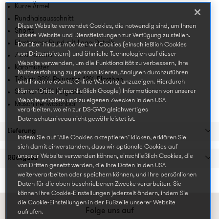
Kurze Ärmel
Rundhalsausschnitt
Diese Website verwendet Cookies, die notwendig sind, um Ihnen
Shorts
unsere Website und Dienstleistungen zur Verfügung zu stellen.
Elastischer Bund mit Logo-Details
Darüber hinaus möchten wir Cookies (einschließlich Cookies
von Drittanbietern) und ähnliche Technologien auf dieser
Zwei Taschen
Website verwenden, um die Funktionalität zu verbessern, Ihre
Karomuster
Nutzererfahrung zu personalisieren, Analysen durchzuführen
T-Shirt: 88% Polyester, 12% Elasthan
und Ihnen relevante Online-Werbung anzuzeigen. Hierdurch
können Dritte (einschließlich Google) Informationen von unserer
Shorts: 100% Polyester
Website erhalten und zu eigenen Zwecken in den USA
Maschinenwaschbar
verarbeiten, wo ein zur DS-GVO gleichwertiges
Datenschutzniveau nicht gewährleistet ist.
Lieferung
Indem Sie auf "Alle Cookies akzeptieren" klicken, erklären Sie
sich damit einverstanden, dass wir optionale Cookies auf
unserer Website verwenden können, einschließlich Cookies, die
Rückgabe
von Dritten gesetzt werden, die Ihre Daten in den USA
weiterverarbeiten oder speichern können, und Ihre persönlichen
Daten für die oben beschriebenen Zwecke verarbeiten. Sie
können Ihre Cookie-Einstellungen jederzeit ändern, indem Sie
die Cookie-Einstellungen in der Fußzeile unserer Website
Folge uns auf
aufrufen.