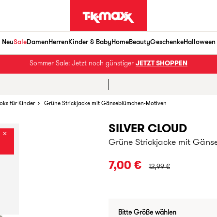
Neu
Sale
Damen
Herren
Kinder & Baby
Home
Beauty
Geschenke
Halloween
Sommer Sale: Jetzt noch günstiger
JETZT SHOPPEN
oks für Kinder
Grüne Strickjacke mit Gänseblümchen-Motiven
SILVER CLOUD
✕
Grüne Strickjacke mit Gän
URSPRÜNGLICHER PRE
7,00 €
12,99 €
Bitte Größe wählen