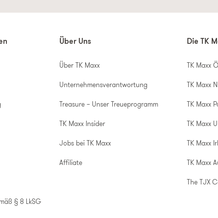
nen
Über Uns
Die TK M
Über TK Maxx
TK Maxx Ö
Unternehmensverantwortung
TK Maxx N
g
Treasure – Unser Treueprogramm
TK Maxx P
TK Maxx Insider
TK Maxx 
Jobs bei TK Maxx
TK Maxx Ir
Affiliate
TK Maxx A
The TJX 
emäß § 8 LkSG