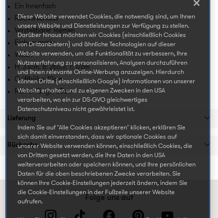
Ein Innenfach
Diese Website verwendet Cookies, die notwendig sind, um Ihnen
Reißverschluss
unsere Website und Dienstleistungen zur Verfügung zu stellen.
Verstellbarer Riemen
Darüber hinaus möchten wir Cookies (einschließlich Cookies
Einhornmotiv
von Drittanbietern) und ähnliche Technologien auf dieser
Website verwenden, um die Funktionalität zu verbessern, Ihre
Weich
Nutzererfahrung zu personalisieren, Analysen durchzuführen
H: 33cm. B: 26cm. T: 17cm
und Ihnen relevante Online-Werbung anzuzeigen. Hierdurch
Griffhöhe: 10cm
können Dritte (einschließlich Google) Informationen von unserer
Website erhalten und zu eigenen Zwecken in den USA
Riemenlänge: 65cm
verarbeiten, wo ein zur DS-GVO gleichwertiges
Datenschutzniveau nicht gewährleistet ist.
Lieferung
Indem Sie auf "Alle Cookies akzeptieren" klicken, erklären Sie
sich damit einverstanden, dass wir optionale Cookies auf
Rückgabe
unserer Website verwenden können, einschließlich Cookies, die
von Dritten gesetzt werden, die Ihre Daten in den USA
weiterverarbeiten oder speichern können, und Ihre persönlichen
Daten für die oben beschriebenen Zwecke verarbeiten. Sie
können Ihre Cookie-Einstellungen jederzeit ändern, indem Sie
die Cookie-Einstellungen in der Fußzeile unserer Website
Folge uns auf
aufrufen.