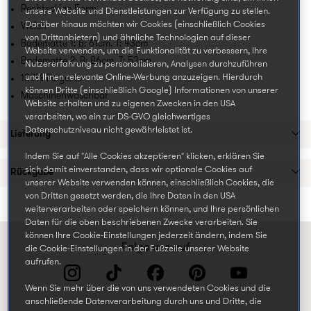
Rechteckige Form
unsere Website und Dienstleistungen zur Verfügung zu stellen.
Darüber hinaus möchten wir Cookies (einschließlich Cookies
Weich
von Drittanbietern) und ähnliche Technologien auf dieser
Badematte 1: B: 61cm. T: 43cm
Website verwenden, um die Funktionalität zu verbessern, Ihre
Badematte 2: B: 86cm. T: 53cm
Nutzererfahrung zu personalisieren, Analysen durchzuführen
und Ihnen relevante Online-Werbung anzuzeigen. Hierdurch
100% Polyester
können Dritte (einschließlich Google) Informationen von unserer
Maschinenwaschbar
Website erhalten und zu eigenen Zwecken in den USA
verarbeiten, wo ein zur DS-GVO gleichwertiges
Datenschutzniveau nicht gewährleistet ist.
Lieferung
Indem Sie auf "Alle Cookies akzeptieren" klicken, erklären Sie
sich damit einverstanden, dass wir optionale Cookies auf
Rückgabe
unserer Website verwenden können, einschließlich Cookies, die
von Dritten gesetzt werden, die Ihre Daten in den USA
weiterverarbeiten oder speichern können, und Ihre persönlichen
Daten für die oben beschriebenen Zwecke verarbeiten. Sie
können Ihre Cookie-Einstellungen jederzeit ändern, indem Sie
Folge uns auf
die Cookie-Einstellungen in der Fußzeile unserer Website
aufrufen.
Wenn Sie mehr über die von uns verwendeten Cookies und die
anschließende Datenverarbeitung durch uns und Dritte, die