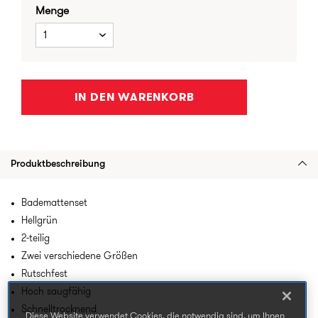
Menge
1
IN DEN WARENKORB
Produktbeschreibung
Bademattenset
Hellgrün
2-teilig
Zwei verschiedene Größen
Rutschfest
Hoch saugfähig
Schnelltrocknend
Diese Website verwendet Cookies, die notwendig sind, um Ihnen