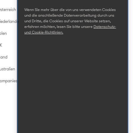
sterreich
Wenn Sie mehr über die von uns verwendeten Cookies
und die anschließende Datenverarbeitung durch uns
und Dritte, die Cookies auf unserer Website setzen,
iederlande
erfahren möchten, lesen Sie bitte unsere
Datenschutz-
und Cookie-Richtlinien.
olen
UK
land
ustralien
Companies