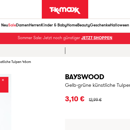
Neu
Sale
Damen
Herren
Kinder & Baby
Home
Beauty
Geschenke
Halloween
Sommer Sale: Jetzt noch günstiger
JETZT SHOPPEN
stliche Tulpen 46cm
BAYSWOOD
✕
Gelb-grüne künstliche Tulp
URSPRÜNGLICHER PREI
3,10 €
12,99 €