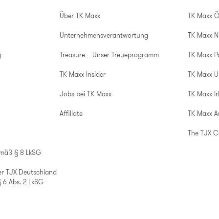
Über TK Maxx
TK Maxx Ö
Unternehmensverantwortung
TK Maxx N
g
Treasure – Unser Treueprogramm
TK Maxx P
TK Maxx Insider
TK Maxx 
Jobs bei TK Maxx
TK Maxx Ir
Affiliate
TK Maxx A
The TJX 
emäß § 8 LkSG
er TJX Deutschland
 6 Abs. 2 LkSG