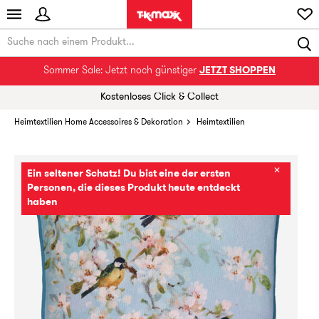
Sommer Sale: Jetzt noch günstiger
JETZT SHOPPEN
Kostenloses Click & Collect
Heimtextilien Home Accessoires & Dekoration
Heimtextilien
✕
Ein seltener Schatz! Du bist eine der ersten
Personen, die dieses Produkt heute entdeckt
haben