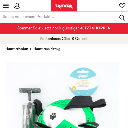
Sommer Sale: Jetzt noch günstiger
JETZT SHOPPEN
Kostenloses Click & Collect
Haustierbedarf
Haustierspielzeug
Ein seltener Schatz! Du bist eine der ersten
Personen, die dieses Produkt heute entdeckt
haben