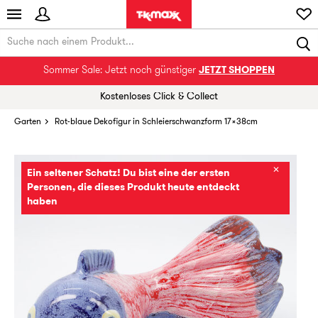
Sommer Sale: Jetzt noch günstiger
JETZT SHOPPEN
Kostenloses Click & Collect
Garten
Rot-blaue Dekofigur in Schleierschwanzform 17x38cm
✕
Ein seltener Schatz! Du bist eine der ersten
Personen, die dieses Produkt heute entdeckt
haben