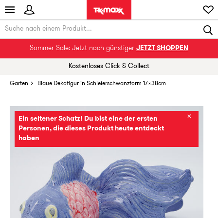
Sommer Sale: Jetzt noch günstiger
JETZT SHOPPEN
Kostenloses Click & Collect
Garten
Blaue Dekofigur in Schleierschwanzform 17x38cm
✕
Ein seltener Schatz! Du bist eine der ersten
Personen, die dieses Produkt heute entdeckt
haben