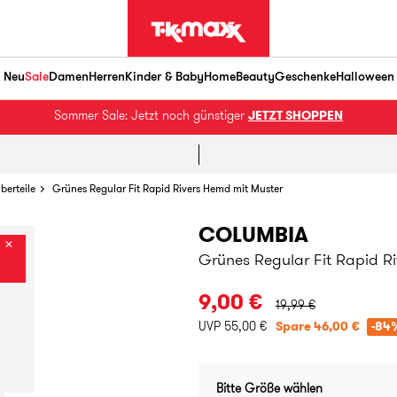
Neu
Sale
Damen
Herren
Kinder & Baby
Home
Beauty
Geschenke
Halloween
Sommer Sale: Jetzt noch günstiger
JETZT SHOPPEN
berteile
Grünes Regular Fit Rapid Rivers Hemd mit Muster
COLUMBIA
✕
Grünes Regular Fit Rapid R
URSPRÜNGLICHER PRE
9,00 €
19,99 €
UVP 55,00 €
Spare 46,00 €
-84
Bitte Größe wählen