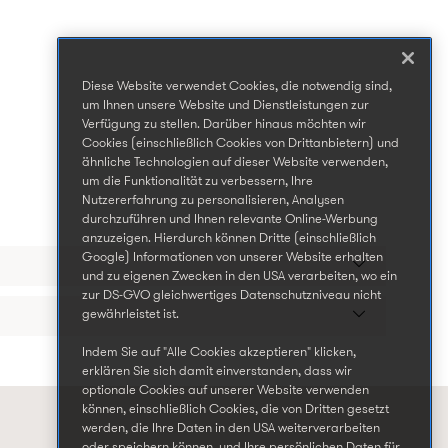
Diese Website verwendet Cookies, die notwendig sind,
um Ihnen unsere Website und Dienstleistungen zur
Verfügung zu stellen. Darüber hinaus möchten wir
Cookies (einschließlich Cookies von Drittanbietern) und
ähnliche Technologien auf dieser Website verwenden,
um die Funktionalität zu verbessern, Ihre
Nutzererfahrung zu personalisieren, Analysen
durchzuführen und Ihnen relevante Online-Werbung
anzuzeigen. Hierdurch können Dritte (einschließlich
Google) Informationen von unserer Website erhalten
und zu eigenen Zwecken in den USA verarbeiten, wo ein
zur DS-GVO gleichwertiges Datenschutzniveau nicht
gewährleistet ist.
Indem Sie auf "Alle Cookies akzeptieren" klicken,
erklären Sie sich damit einverstanden, dass wir
optionale Cookies auf unserer Website verwenden
können, einschließlich Cookies, die von Dritten gesetzt
werden, die Ihre Daten in den USA weiterverarbeiten
oder speichern können, und Ihre persönlichen Daten für