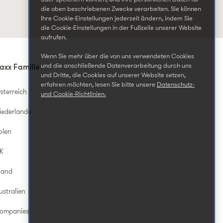
die oben beschriebenen Zwecke verarbeiten. Sie können
Ihre Cookie-Einstellungen jederzeit ändern, indem Sie
die Cookie-Einstellungen in der Fußzeile unserer Website
aufrufen.
Wenn Sie mehr über die von uns verwendeten Cookies
und die anschließende Datenverarbeitung durch uns
axx Familie
und Dritte, die Cookies auf unserer Website setzen,
erfahren möchten, lesen Sie bitte unsere
Datenschutz-
sterreich
und Cookie-Richtlinien.
iederlande
olen
UK
land
ustralien
Companies