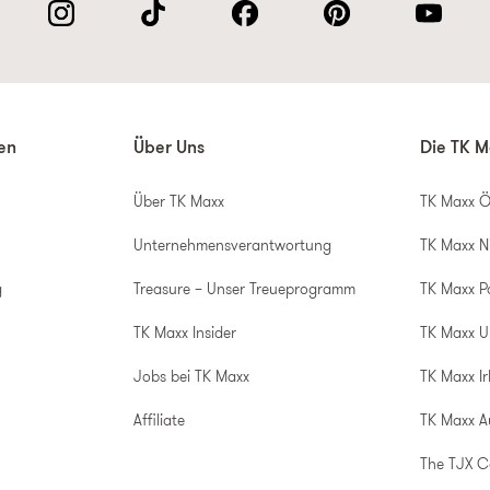
nen
Über Uns
Die TK M
Über TK Maxx
TK Maxx Ö
Unternehmensverantwortung
TK Maxx N
g
Treasure – Unser Treueprogramm
TK Maxx P
TK Maxx Insider
TK Maxx 
Jobs bei TK Maxx
TK Maxx Ir
Affiliate
TK Maxx A
The TJX 