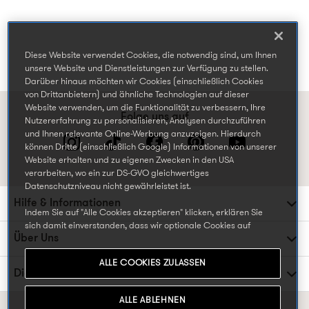
Diese Website verwendet Cookies, die notwendig sind, um Ihnen
unsere Website und Dienstleistungen zur Verfügung zu stellen.
Darüber hinaus möchten wir Cookies (einschließlich Cookies
von Drittanbietern) und ähnliche Technologien auf dieser
Website verwenden, um die Funktionalität zu verbessern, Ihre
Folge uns auf
Nutzererfahrung zu personalisieren, Analysen durchzuführen
und Ihnen relevante Online-Werbung anzuzeigen. Hierdurch
können Dritte (einschließlich Google) Informationen von unserer
Website erhalten und zu eigenen Zwecken in den USA
verarbeiten, wo ein zur DS-GVO gleichwertiges
Datenschutzniveau nicht gewährleistet ist.
Hilfe & Informationen
Indem Sie auf "Alle Cookies akzeptieren" klicken, erklären Sie
sich damit einverstanden, dass wir optionale Cookies auf
Über Uns
unserer Website verwenden können, einschließlich Cookies, die
von Dritten gesetzt werden, die Ihre Daten in den USA
ALLE COOKIES ZULASSEN
weiterverarbeiten oder speichern können, und Ihre persönlichen
Die TK Maxx Familie
Daten für die oben beschriebenen Zwecke verarbeiten. Sie
können Ihre Cookie-Einstellungen jederzeit ändern, indem Sie
ALLE ABLEHNEN
die Cookie-Einstellungen in der Fußzeile unserer Website