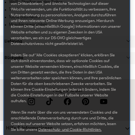
Weiße Streifen an den Seiten
von Drittanbietern) und ähnliche Technologien auf dieser
Website verwenden, um die Funktionalität zu verbessern, Ihre
Taschen
Nutzererfahrung zu personalisieren, Analysen durchzuführen
100% Baumwolle
und Ihnen relevante Online-Werbung anzuzeigen. Hierdurch
Maschinenwaschbar
können Dritte (einschließlich Google) Informationen von unserer
Website erhalten und zu eigenen Zwecken in den USA
verarbeiten, wo ein zur DS-GVO gleichwertiges
Lieferung
Datenschutzniveau nicht gewährleistet ist.
Indem Sie auf "Alle Cookies akzeptieren" klicken, erklären Sie
Rückgabe
sich damit einverstanden, dass wir optionale Cookies auf
unserer Website verwenden können, einschließlich Cookies, die
von Dritten gesetzt werden, die Ihre Daten in den USA
weiterverarbeiten oder speichern können, und Ihre persönlichen
Daten für die oben beschriebenen Zwecke verarbeiten. Sie
können Ihre Cookie-Einstellungen jederzeit ändern, indem Sie
Folge uns auf
die Cookie-Einstellungen in der Fußzeile unserer Website
aufrufen.
Wenn Sie mehr über die von uns verwendeten Cookies und die
anschließende Datenverarbeitung durch uns und Dritte, die
Cookies auf unserer Website setzen, erfahren möchten, lesen
Hilfe & Informationen
Sie bitte unsere
Datenschutz- und Cookie-Richtlinien.