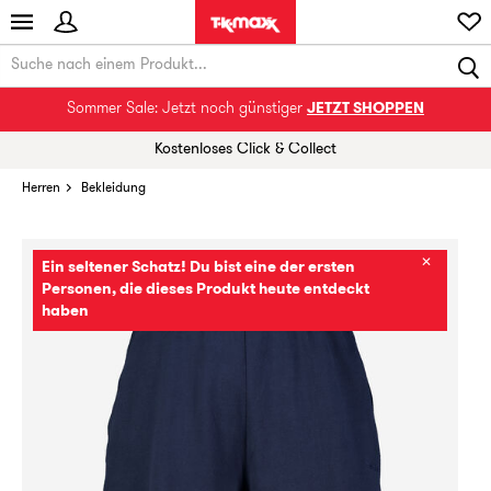
Sommer Sale: Jetzt noch günstiger
JETZT SHOPPEN
Kostenloses Click & Collect
Herren
Bekleidung
✕
Ein seltener Schatz! Du bist eine der ersten
Personen, die dieses Produkt heute entdeckt
haben