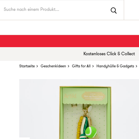
Kostenloses Click & Collect
Startseite
Geschenkideen
Gifts for All
Handyhülle & Gadgets
Ein seltener Schatz! Du bist eine der ersten Personen,
die dieses Produkt heute entdeckt haben