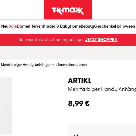
Neu
Sale
Damen
Herren
Kinder & Baby
Home
Beauty
Geschenke
Halloween
Sommer Sale: Jetzt noch günstiger
JETZT SHOPPEN
Mehrfarbiger Handy-Anhänger mit Tenndekorationen
ARTIKL
Mehrfarbiger Handy-Anhäng
8,99 €