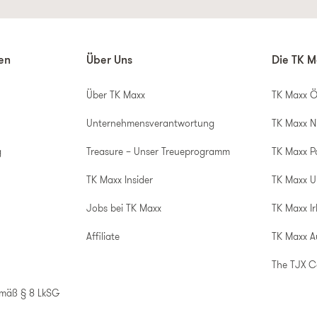
nen
Über Uns
Die TK M
Über TK Maxx
TK Maxx Ö
Unternehmensverantwortung
TK Maxx N
g
Treasure – Unser Treueprogramm
TK Maxx P
TK Maxx Insider
TK Maxx 
Jobs bei TK Maxx
TK Maxx Ir
Affiliate
TK Maxx A
The TJX 
emäß § 8 LkSG