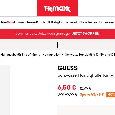
Neu
Sale
Damen
Herren
Kinder & Baby
Home
Beauty
Geschenke
Halloween
Sommer Sale: Jetzt noch günstiger
JETZT SHOPPEN
Handyzubehör & Kopfhörer
Handyhüllen
Schwarze Handyhülle für iPhone 16
GUESS
Schwarze Handyhülle für iP
URSPRÜNGLICHER PRE
6,50 €
12,99 €
UVP 49,99 €
Spare 43,49 €
-87