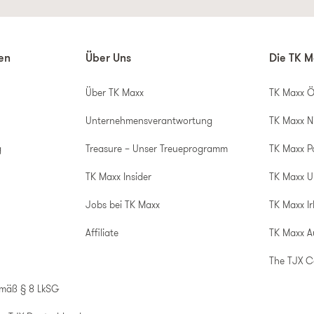
nen
Über Uns
Die TK M
Über TK Maxx
TK Maxx Ö
Unternehmensverantwortung
TK Maxx N
g
Treasure – Unser Treueprogramm
TK Maxx P
TK Maxx Insider
TK Maxx 
Jobs bei TK Maxx
TK Maxx Ir
Affiliate
TK Maxx A
The TJX 
emäß § 8 LkSG