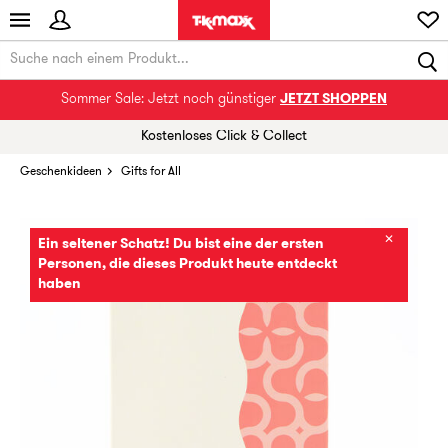
Sommer Sale: Jetzt noch günstiger
JETZT SHOPPEN
Kostenloses Click & Collect
Geschenkideen
Gifts for All
✕
Ein seltener Schatz! Du bist eine der ersten
Personen, die dieses Produkt heute entdeckt
haben