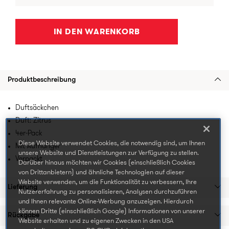
IN DEN WARENKORB
Produktbeschreibung
Duftsäckchen
Duft: Zitrus
4er-Pack
Diese Website verwendet Cookies, die notwendig sind, um Ihnen
Mit Aufhänger
unsere Website und Dienstleistungen zur Verfügung zu stellen.
Verpackt
Darüber hinaus möchten wir Cookies (einschließlich Cookies
von Drittanbietern) und ähnliche Technologien auf dieser
Website verwenden, um die Funktionalität zu verbessern, Ihre
Lieferung
Nutzererfahrung zu personalisieren, Analysen durchzuführen
und Ihnen relevante Online-Werbung anzuzeigen. Hierdurch
können Dritte (einschließlich Google) Informationen von unserer
Rückgabe
Website erhalten und zu eigenen Zwecken in den USA