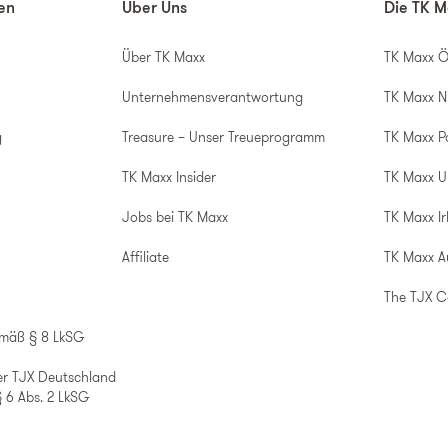
nen
Über Uns
Die TK M
Über TK Maxx
TK Maxx Ö
Unternehmensverantwortung
TK Maxx N
g
Treasure – Unser Treueprogramm
TK Maxx P
TK Maxx Insider
TK Maxx 
Jobs bei TK Maxx
TK Maxx Ir
Affiliate
TK Maxx A
The TJX 
emäß § 8 LkSG
er TJX Deutschland
 6 Abs. 2 LkSG