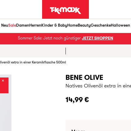
Neu
Sale
Damen
Herren
Kinder & Baby
Home
Beauty
Geschenke
Halloween
Sommer Sale: Jetzt noch günstiger
JETZT SHOPPEN
livenöl extra in einer Keramikflasche 500ml
BENE OLIVE
✕
Natives Olivenöl extra in ei
14,99 €