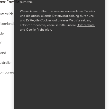
axx Familie
aufrufen.
Wenn Sie mehr über die von uns verwendeten Cookies
sterreich
und die anschließende Datenverarbeitung durch uns
und Dritte, die Cookies auf unserer Website setzen,
iederlande
erfahren möchten, lesen Sie bitte unsere
Datenschutz-
und Cookie-Richtlinien.
olen
UK
land
ustralien
Companies