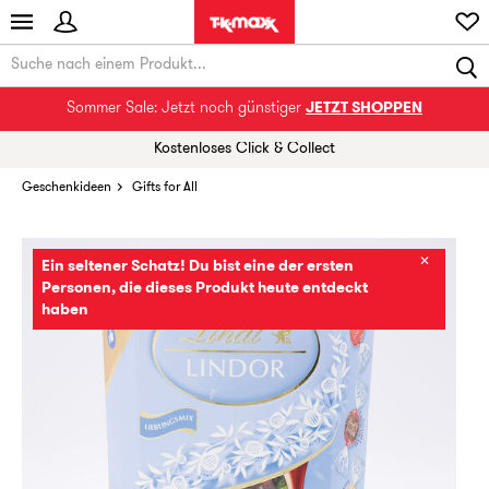
Sommer Sale: Jetzt noch günstiger
JETZT SHOPPEN
Kostenloses Click & Collect
Geschenkideen
Gifts for All
✕
Ein seltener Schatz! Du bist eine der ersten
Personen, die dieses Produkt heute entdeckt
haben