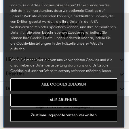
Indem Sie auf "Alle Cookies akzeptieren" klicken, erklären Sie
sich damit einverstanden, dass wir optionale Cookies auf
unserer Website verwenden können, einschließlich Cookies, die
von Dritten gesetzt werden, die Ihre Daten in den USA
Folge uns auf
weiterverarbeiten oder speichern können, und Ihre persönlichen
Daten für die oben beschriebenen Zwecke verarbeiten. Sie
können Ihre Cookie-Einstellungen jederzeit ändern, indem Sie
die Cookie-Einstellungen in der Fußzeile unserer Website
aufrufen.
Hilfe & Informationen
Wenn Sie mehr über die von uns verwendeten Cookies und die
anschließende Datenverarbeitung durch uns und Dritte, die
Cookies auf unserer Website setzen, erfahren möchten, lesen
Über Uns
Sie bitte unsere
Datenschutz- und Cookie-Richtlinien.
ALLE COOKIES ZULASSEN
Die TK Maxx Familie
ALLE ABLEHNEN
Allgemeine Geschäftsbedingungen
Datenschutzrichtlinien & Cookie-Präferenzen
Zustimmungspräferenzen verwalten
* Bezogen auf den UVP.