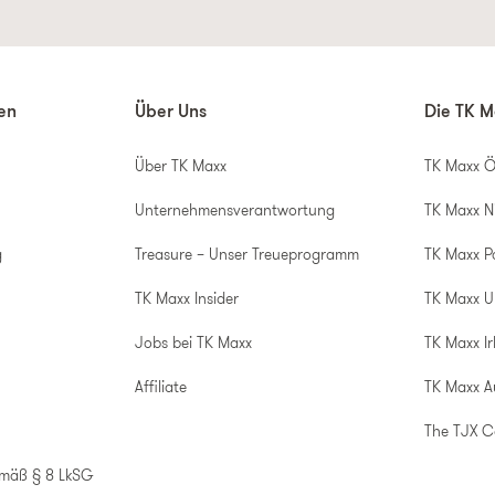
nen
Über Uns
Die TK M
Über TK Maxx
TK Maxx Ö
Unternehmensverantwortung
TK Maxx N
g
Treasure – Unser Treueprogramm
TK Maxx P
TK Maxx Insider
TK Maxx 
Jobs bei TK Maxx
TK Maxx Ir
Affiliate
TK Maxx A
The TJX 
emäß § 8 LkSG