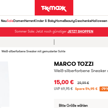
Neu
Sale
Damen
Herren
Kinder & Baby
Home
Beauty
Geschenke
Halloween
Sommer Sale: Jetzt noch günstiger
JETZT SHOPPEN
Weiß-silberfarbene Sneaker mit gemusterter Sohle
MARCO TOZZI
Weiß-silberfarbene Sneaker 
URSPRÜNGLICHER PR
15,00 €
39,99 €
UVP 69,95 €
Spare 54,95 €
-79
Bitte Größe wählen