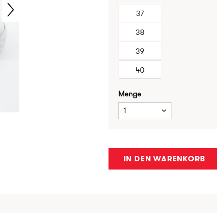
37
38
39
40
Menge
1
IN DEN WARENKORB