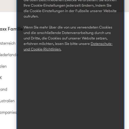
die oben beschriebenen Zwecke verarbeiten. Sie können
Ihre Cookie-Einstellungen jederzeit ändern, indem Sie
die Cookie-Einstellungen in der Fußzeile unserer Website
aufrufen.
Wenn Sie mehr über die von uns verwendeten Cookies
axx Familie
und die anschließende Datenverarbeitung durch uns
und Dritte, die Cookies auf unserer Website setzen,
sterreich
erfahren möchten, lesen Sie bitte unsere
Datenschutz-
und Cookie-Richtlinien.
iederlande
olen
UK
land
ustralien
Companies