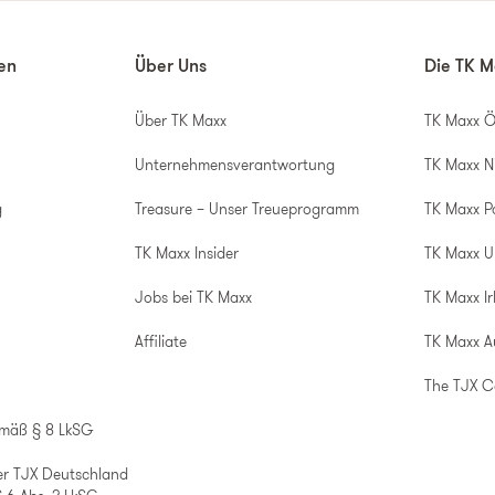
nen
Über Uns
Die TK M
Über TK Maxx
TK Maxx Ö
Unternehmensverantwortung
TK Maxx N
g
Treasure – Unser Treueprogramm
TK Maxx P
TK Maxx Insider
TK Maxx 
Jobs bei TK Maxx
TK Maxx Ir
Affiliate
TK Maxx A
The TJX 
emäß § 8 LkSG
er TJX Deutschland