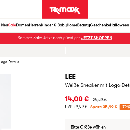
Neu
Sale
Damen
Herren
Kinder & Baby
Home
Beauty
Geschenke
Halloween
Sommer Sale: Jetzt noch günstiger
JETZT SHOPPEN
Logo-Details
LEE
Weiße Sneaker mit Logo-Det
URSPRÜNGLICHER PR
14,00 €
24,99 €
UVP 49,99 €
Spare 35,99 €
-72
Bitte Größe wählen