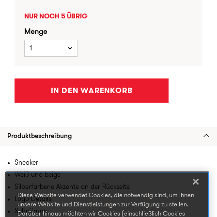
NUR NOCH 5 ÜBRIG
Menge
1
IN DEN WARENKORB
Produktbeschreibung
Sneaker
Weiß und beige
Silberfarbene Akzente an der Rückseite
Diese Website verwendet Cookies, die notwendig sind, um Ihnen
Logo-Details
unsere Website und Dienstleistungen zur Verfügung zu stellen.
Schnürung
Darüber hinaus möchten wir Cookies (einschließlich Cookies