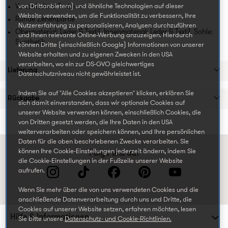
Verschiedene Texturen
von Drittanbietern) und ähnliche Technologien auf dieser
Website verwenden, um die Funktionalität zu verbessern, Ihre
Runde Zehenpartie
Nutzererfahrung zu personalisieren, Analysen durchzuführen
Obermaterial: Leder & Textil. Innenmaterial: Leder & Textil. Sohle:
und Ihnen relevante Online-Werbung anzuzeigen. Hierdurch
Synthetik
können Dritte (einschließlich Google) Informationen von unserer
Website erhalten und zu eigenen Zwecken in den USA
verarbeiten, wo ein zur DS-GVO gleichwertiges
Lieferung
Datenschutzniveau nicht gewährleistet ist.
Indem Sie auf "Alle Cookies akzeptieren" klicken, erklären Sie
Rückgabe
sich damit einverstanden, dass wir optionale Cookies auf
unserer Website verwenden können, einschließlich Cookies, die
von Dritten gesetzt werden, die Ihre Daten in den USA
weiterverarbeiten oder speichern können, und Ihre persönlichen
Daten für die oben beschriebenen Zwecke verarbeiten. Sie
können Ihre Cookie-Einstellungen jederzeit ändern, indem Sie
Folge uns auf
die Cookie-Einstellungen in der Fußzeile unserer Website
aufrufen.
Wenn Sie mehr über die von uns verwendeten Cookies und die
anschließende Datenverarbeitung durch uns und Dritte, die
Cookies auf unserer Website setzen, erfahren möchten, lesen
Hilfe & Informationen
Sie bitte unsere
Datenschutz- und Cookie-Richtlinien.