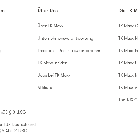
nen
Über Uns
Die TK M
Über TK Maxx
TK Maxx Ö
Unternehmensverantwortung
TK Maxx N
g
Treasure – Unser Treueprogramm
TK Maxx P
TK Maxx Insider
TK Maxx 
Jobs bei TK Maxx
TK Maxx Ir
Affiliate
TK Maxx A
The TJX 
emäß § 8 LkSG
er TJX Deutschland
 6 Abs. 2 LkSG