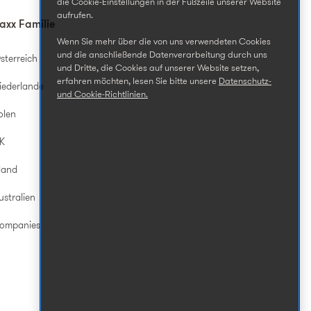
die Cookie-Einstellungen in der Fußzeile unserer Website
aufrufen.
axx Familie
Wenn Sie mehr über die von uns verwendeten Cookies
und die anschließende Datenverarbeitung durch uns
sterreich
und Dritte, die Cookies auf unserer Website setzen,
erfahren möchten, lesen Sie bitte unsere
Datenschutz-
iederlande
und Cookie-Richtlinien.
olen
UK
land
ustralien
Companies