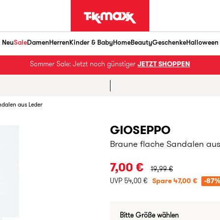
Neu
Sale
Damen
Herren
Kinder & Baby
Home
Beauty
Geschenke
Halloween
Sommer Sale: Jetzt noch günstiger
JETZT SHOPPEN
ndalen aus Leder
GIOSEPPO
Braune flache Sandalen aus
URSPRÜNGLICHER PRE
7,00 €
19,99 €
UVP 54,00 €
Spare 47,00 €
-87
Bitte Größe wählen