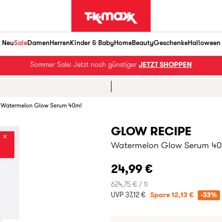
Neu
Sale
Damen
Herren
Kinder & Baby
Home
Beauty
Geschenke
Halloween
Sommer Sale: Jetzt noch günstiger
JETZT SHOPPEN
Watermelon Glow Serum 40ml
GLOW RECIPE
✕
Watermelon Glow Serum 40
24,99 €
624,75 € / 1l
UVP 37,12 €
Spare 12,13 €
-33%