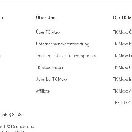
nen
Über Uns
Die TK M
Über TK Maxx
TK Maxx Ö
Unternehmensverantwortung
TK Maxx N
g
Treasure – Unser Treueprogramm
TK Maxx P
TK Maxx Insider
TK Maxx 
Jobs bei TK Maxx
TK Maxx Ir
Affiliate
TK Maxx A
The TJX 
emäß § 8 LkSG
er TJX Deutschland