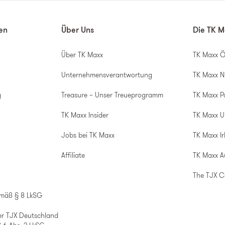
nen
Über Uns
Die TK M
Über TK Maxx
TK Maxx Ö
Unternehmensverantwortung
TK Maxx N
g
Treasure – Unser Treueprogramm
TK Maxx P
TK Maxx Insider
TK Maxx 
Jobs bei TK Maxx
TK Maxx Ir
Affiliate
TK Maxx A
The TJX 
emäß § 8 LkSG
er TJX Deutschland