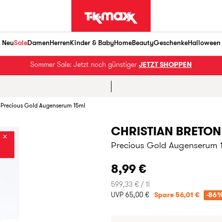
Neu
Sale
Damen
Herren
Kinder & Baby
Home
Beauty
Geschenke
Halloween
Sommer Sale: Jetzt noch günstiger
JETZT SHOPPEN
Precious Gold Augenserum 15ml
CHRISTIAN BRETON
✕
Precious Gold Augenserum 
8,99 €
599,33 € / 1l
UVP 65,00 €
Spare 56,01 €
-86