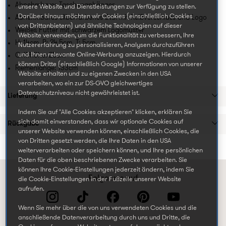
Abnehmbarer Taschenanhänger
unsere Website und Dienstleistungen zur Verfügung zu stellen.
Darüber hinaus möchten wir Cookies (einschließlich Cookies
Abnehmbares silberfarbenes Etui mit Reißverschluss und Logo
von Drittanbietern) und ähnliche Technologien auf dieser
Weißes Futter mit schwarzem Logomuster
Website verwenden, um die Funktionalität zu verbessern, Ihre
H: 14cm. B: 24,5cm. T: 5cm
Nutzererfahrung zu personalisieren, Analysen durchzuführen
und Ihnen relevante Online-Werbung anzuzeigen. Hierdurch
Griffhöhe: 25cm
können Dritte (einschließlich Google) Informationen von unserer
Riemenlänge: 133cm
Website erhalten und zu eigenen Zwecken in den USA
verarbeiten, wo ein zur DS-GVO gleichwertiges
Datenschutzniveau nicht gewährleistet ist.
Lieferung
Indem Sie auf "Alle Cookies akzeptieren" klicken, erklären Sie
sich damit einverstanden, dass wir optionale Cookies auf
Rückgabe
unserer Website verwenden können, einschließlich Cookies, die
von Dritten gesetzt werden, die Ihre Daten in den USA
weiterverarbeiten oder speichern können, und Ihre persönlichen
Daten für die oben beschriebenen Zwecke verarbeiten. Sie
können Ihre Cookie-Einstellungen jederzeit ändern, indem Sie
Folge uns auf
die Cookie-Einstellungen in der Fußzeile unserer Website
aufrufen.
Wenn Sie mehr über die von uns verwendeten Cookies und die
anschließende Datenverarbeitung durch uns und Dritte, die