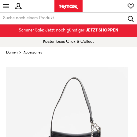
Sommer Sale: Jetzt noch günstiger
JETZT SHOPPEN
Kostenloses Click & Collect
Damen
Accessories
Ein seltener Schatz! Du bist eine der ersten
Personen, die dieses Produkt heute entdeckt
haben