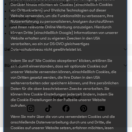
Weißes Futter mit schwarzem Monogrammmuster
Darüber hinaus möchten wir Cookies (einschließlich Cookies
von Drittanbietern) und ähnliche Technologien auf dieser
H: 14cm. B: 20cm. T: 7,5cm
Website verwenden, um die Funktionalität zu verbessern, Ihre
Griffhöhe: 2cm
Nutzererfahrung zu personalisieren, Analysen durchzuführen
Riemenlänge: 122cm
und Ihnen relevante Online-Werbung anzuzeigen. Hierdurch
können Dritte (einschließlich Google) Informationen von unserer
Leder
Website erhalten und zu eigenen Zwecken in den USA
verarbeiten, wo ein zur DS-GVO gleichwertiges
Lieferung
Datenschutzniveau nicht gewährleistet ist.
Indem Sie auf "Alle Cookies akzeptieren" klicken, erklären Sie
Rückgabe
sich damit einverstanden, dass wir optionale Cookies auf
unserer Website verwenden können, einschließlich Cookies, die
von Dritten gesetzt werden, die Ihre Daten in den USA
weiterverarbeiten oder speichern können, und Ihre persönlichen
Daten für die oben beschriebenen Zwecke verarbeiten. Sie
können Ihre Cookie-Einstellungen jederzeit ändern, indem Sie
Folge uns auf
die Cookie-Einstellungen in der Fußzeile unserer Website
aufrufen.
Wenn Sie mehr über die von uns verwendeten Cookies und die
anschließende Datenverarbeitung durch uns und Dritte, die
Cookies auf unserer Website setzen, erfahren möchten, lesen