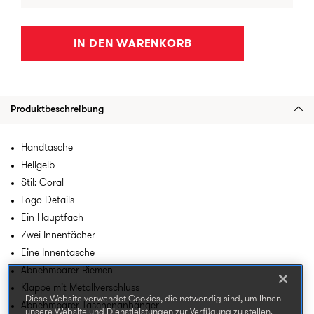
IN DEN WARENKORB
Produktbeschreibung
Handtasche
Hellgelb
Stil: Coral
Logo-Details
Ein Hauptfach
Zwei Innenfächer
Eine Innentasche
Abnehmbarer Riemen
Klappe mit Metallverschluss
Diese Website verwendet Cookies, die notwendig sind, um Ihnen
Abnehmbarer Taschenanhänger
unsere Website und Dienstleistungen zur Verfügung zu stellen.