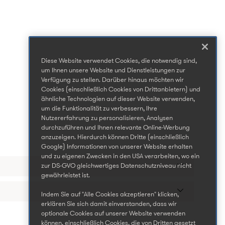
Diese Website verwendet Cookies, die notwendig sind,
um Ihnen unsere Website und Dienstleistungen zur
Verfügung zu stellen. Darüber hinaus möchten wir
Cookies (einschließlich Cookies von Drittanbietern) und
ähnliche Technologien auf dieser Website verwenden,
um die Funktionalität zu verbessern, Ihre
Nutzererfahrung zu personalisieren, Analysen
durchzuführen und Ihnen relevante Online-Werbung
anzuzeigen. Hierdurch können Dritte (einschließlich
Google) Informationen von unserer Website erhalten
und zu eigenen Zwecken in den USA verarbeiten, wo ein
zur DS-GVO gleichwertiges Datenschutzniveau nicht
gewährleistet ist.
Indem Sie auf "Alle Cookies akzeptieren" klicken,
erklären Sie sich damit einverstanden, dass wir
optionale Cookies auf unserer Website verwenden
können, einschließlich Cookies, die von Dritten gesetzt