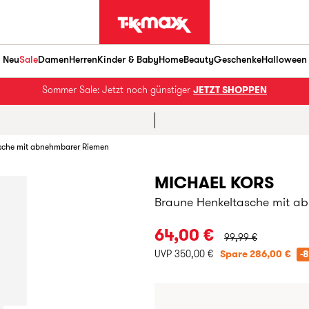
Neu
Sale
Damen
Herren
Kinder & Baby
Home
Beauty
Geschenke
Halloween
Sommer Sale: Jetzt noch günstiger
JETZT SHOPPEN
sche mit abnehmbarer Riemen
MICHAEL KORS
Braune Henkeltasche mit a
URSPRÜNGLICHER P
64,00 €
99,99 €
UVP 350,00 €
Spare 286,00 €
-