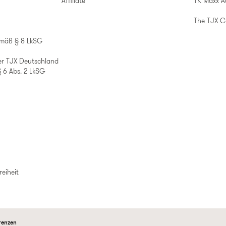
Affiliate
TK Maxx A
The TJX 
emäß § 8 LkSG
er TJX Deutschland
 6 Abs. 2 LkSG
reiheit
renzen