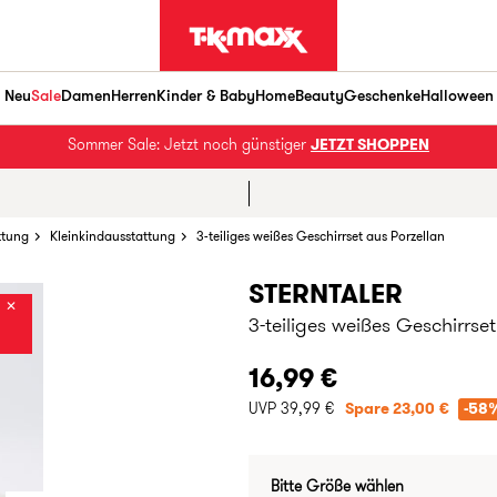
Neu
Sale
Damen
Herren
Kinder & Baby
Home
Beauty
Geschenke
Halloween
Sommer Sale: Jetzt noch günstiger
JETZT SHOPPEN
ttung
Kleinkindausstattung
3-teiliges weißes Geschirrset aus Porzellan
STERNTALER
✕
3-teiliges weißes Geschirrse
16,99 €
UVP 39,99 €
Spare 23,00 €
-58
Bitte Größe wählen