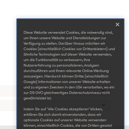
Diese Website verwendet Cookies, die notwendig sind,
um Ihnen unsere Website und Dienstleistungen zur
Verfügung zu stellen. Darüber hinaus möchten wir
Cookies (einschließlich Cookies von Drittanbietern) und
ähnliche Technologien auf dieser Website verwenden,
um die Funktionalität zu verbessern, Ihre
Nutzererfahrung zu personalisieren, Analysen
durchzuführen und Ihnen relevante Online-Werbung
anzuzeigen. Hierdurch können Dritte (einschließlich
Google) Informationen von unserer Website erhalten
und zu eigenen Zwecken in den USA verarbeiten, wo ein
zur DS-GVO gleichwertiges Datenschutzniveau nicht
gewährleistet ist.
Indem Sie auf "Alle Cookies akzeptieren" klicken,
erklären Sie sich damit einverstanden, dass wir
optionale Cookies auf unserer Website verwenden
können, einschließlich Cookies, die von Dritten gesetzt