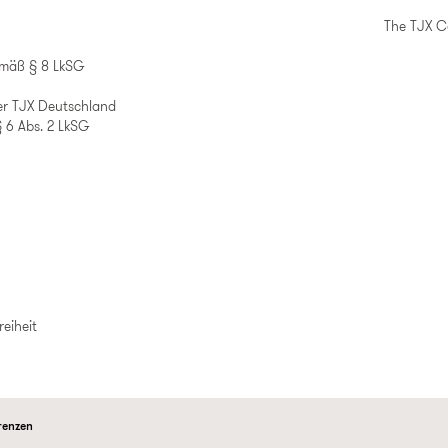
The TJX 
emäß § 8 LkSG
er TJX Deutschland
 6 Abs. 2 LkSG
reiheit
renzen