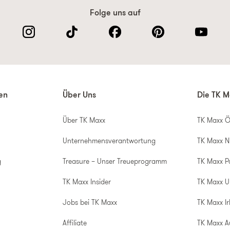
Folge uns auf
nen
Über Uns
Die TK M
Über TK Maxx
TK Maxx Ö
Unternehmensverantwortung
TK Maxx N
g
Treasure – Unser Treueprogramm
TK Maxx P
TK Maxx Insider
TK Maxx 
Jobs bei TK Maxx
TK Maxx Ir
Affiliate
TK Maxx A